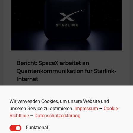
Bericht: SpaceX arbeitet an
Quantenkommunikation für Starlink-
Internet
SPACEX
SpaceX arbeitet einem aktuellen Bericht zufolge an der
Wir verwenden Cookies, um unsere Website und
Schaffung und Integration von...
unseren Service zu optimieren.
Impressum
–
Cookie-
Richtlinie
–
Datenschutzerklärung
Mehr Lesen
Funktional