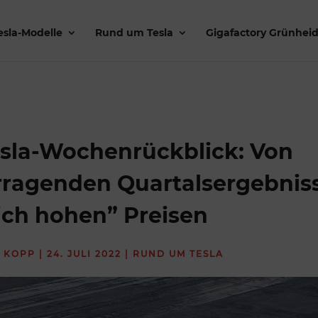
esla-Modelle
Rund um Tesla
Gigafactory Grünhei
esla-Wochenrückblick: Von
rragenden Quartalsergebnis
ich hohen” Preisen
 KOPP
|
24. JULI 2022
|
RUND UM TESLA