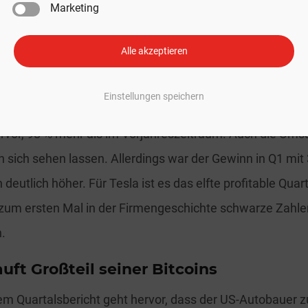
Marketing
ohnehin nur in den USA verkauft wurde, offenbar vorerst e
gabe von Gründen.
Alle akzeptieren
 Gewinn in Q2 fast verdoppeln
Einstellungen speichern
7.2022 veröffentlichten Quartalsbericht gehen 2,3 Milli
vor, 98 % mehr als im Vorjahreszeitraum. Auch die Ums
 sich sehen lassen. Allerdings war der Gewinn in Q1 mit 
eutlich höher. Für Tesla ist es das elfte profitable Quart
um ersten Mal in der Firmengeschichte schwarze Zahle
.
uft Großteil seiner Bitcoins
em Quartalsbericht geht hervor, dass der US-Autobauer 