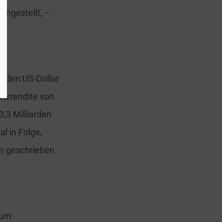
ingestellt, –
arden US-Dollar
atzrendite von
3,3 Milliarden
al in Folge,
n geschrieben
zum