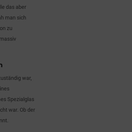
lle das aber
ah man sich
ion zu
 massiv
n
zuständig war,
ines
hes Spezialglas
cht war. Ob der
nnt.