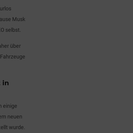
urlos
Hause Musk
EO selbst.
aher über
ie Fahrzeuge
 in
 einige
dem neuen
ellt wurde.