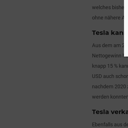
welches bisher 
ohne nähere An
Tesla kann
Aus dem am 20.0
Nettogewinn her
knapp 15 % kann
USD auch schon d
nachdem 2020 z
werden konnten
Tesla verka
Ebenfalls aus d