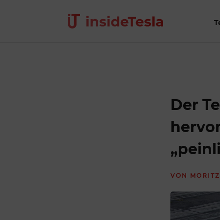
T
Der T
hervo
„peinl
VON
MORITZ