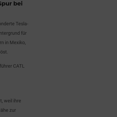
Spur bei
onderte Tesla-
ntergrund für
rn in Mexiko,
öst.
tführer CATL
 weil ihre
ähe zur