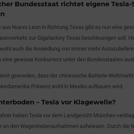
her Bundesstaat richtet eigene Tesla-
in
e aus Nuevo Leon in Richtung Texas gibt es nun eine ges
arenverkehr zur Gigafactory Texas beschleunigen soll. Hi
t wohl auch die Ansiedlung von immer mehr Autozuliefere
h eine gewisse Konkurrenz unter den Bundesstaaten ausl
annt geworden, dass der chinesische Batterie-Weltmark
 Nordamerika-Präsenz wohl in Mexiko aufbauen wird.
nterboden – Tesla vor Klagewelle?
hrer haben Tesla vor dem Landgericht München verklagt,
e an den Wagenheberaufnahmen aufwiesen. Durch die N