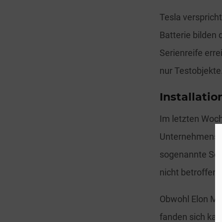
Tesla verspricht
Batterie bilden 
Serienreife erre
nur Testobjekte
Installati
Im letzten Woch
Unternehmens na
sogenannte Sola
nicht betroffen.
Obwohl Elon Mus
fanden sich kau