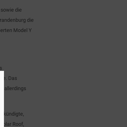
 sowie die
 Brandenburg die
zierten Model Y
s
tte. Das
n allerdings
ankündigte,
Solar Roof,