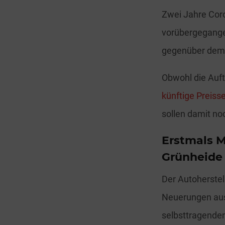
Zwei Jahre Coro
vorübergegange
gegenüber dem V
Obwohl die Auft
künftige Preis
sollen damit n
Erstmals M
Grünheide 
Der Autoherstel
Neuerungen aus
selbsttragenden