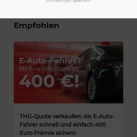
Einstellungen speichern
Empfohlen
THG-Quote verkaufen: Als E-Auto-
Fahrer schnell und einfach 400
Euro Prämie sichern