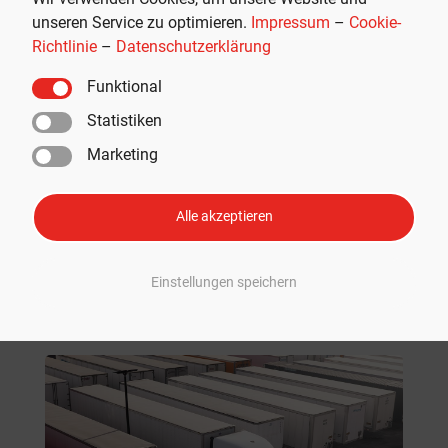
unseren Service zu optimieren.
Impressum
–
Cookie-
THG-Quote verkaufen: Als E-Auto-
Richtlinie
–
Datenschutzerklärung
Fahrer schnell und einfach 400
Funktional
Euro Prämie sichern
Statistiken
EMPFOHLEN
,
RUND UM TESLA
Marketing
Mehr Lesen
Alle akzeptieren
Einstellungen speichern
Neue Beiträge