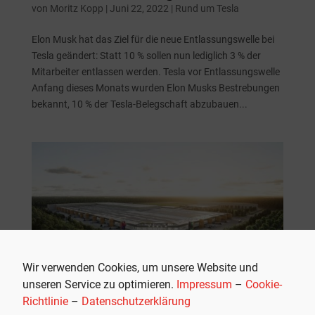
von
Moritz Kopp
|
Juni 22, 2022
|
Rund um Tesla
Elon Musk hat das Ziel für die neue Entlassungswelle bei
Tesla geändert: Statt 10 % sollen nun lediglich 3 % der
Mitarbeiter entlassen werden. Tesla vor Entlassungswelle
Anfang dieses Monats wurden Elon Musks Bestrebungen
bekannt, 10 % der Tesla-Belegschaft abzubauen...
Wir verwenden Cookies, um unsere Website und
unseren Service zu optimieren.
Impressum
–
Cookie-
Richtlinie
–
Datenschutzerklärung
Der Tesla-Wochenrückblick: