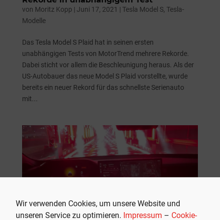
von
Moritz Kopp
|
Juni 17, 2021
|
Tesla Model S
,
Tesla-
Modelle
Das Tesla Model S Plaid hat in seinen ersten
unabhängigen Tests von MotorTrend mehrere Rekorde.
Dabei sticht vor allem die Beschleunigung heraus. Als der
US-Autobauer das neue Model S Plaid vorstellte, wurde
bereits ein neuer Rekord für das schnellste Serienauto
mit...
Wir verwenden Cookies, um unsere Website und
unseren Service zu optimieren.
Impressum
–
Cookie-