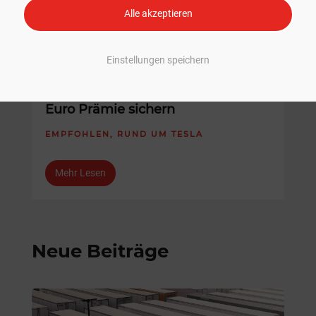
Alle akzeptieren
Einstellungen speichern
THG-Quote verkaufen: Als E-Auto-
Fahrer schnell und einfach 400
Euro Prämie sichern
EMPFOHLEN
,
RUND UM TESLA
Mehr Lesen
Neue Beiträge