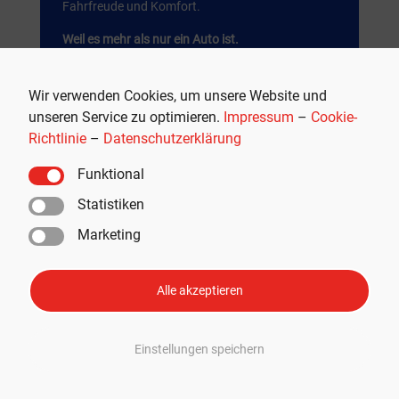
Fahrfreude und Komfort.
Weil es mehr als nur ein Auto ist.
JETZT SHOPPEN
Wir verwenden Cookies, um unsere Website und
unseren Service zu optimieren.
Impressum
–
Cookie-
Werbung
Richtlinie
–
Datenschutzerklärung
Funktional
Statistiken
Marketing
Alle akzeptieren
Einstellungen speichern
Empfohlen