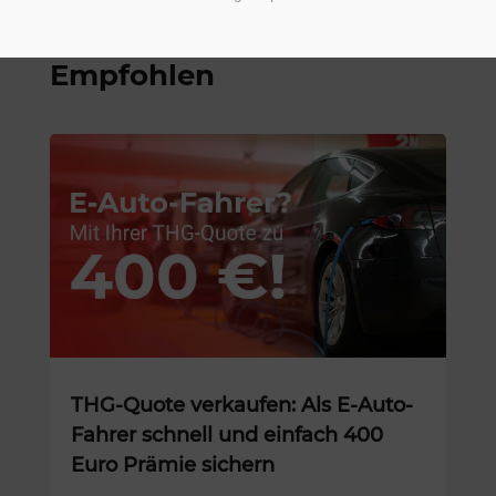
Empfohlen
THG-Quote verkaufen: Als E-Auto-
Fahrer schnell und einfach 400
Euro Prämie sichern