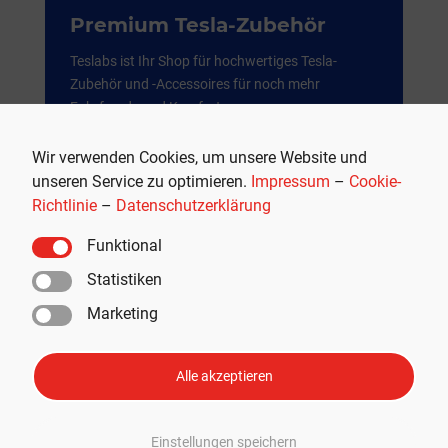
Premium Tesla-Zubehör
Teslabs ist Ihr Shop für hochwertiges Tesla-
Zubehör und -Accessoires für noch mehr
Fahrfreude und Komfort.
Weil es mehr als nur ein Auto ist.
Wir verwenden Cookies, um unsere Website und
unseren Service zu optimieren.
Impressum
–
Cookie-
JETZT SHOPPEN
Richtlinie
–
Datenschutzerklärung
Funktional
Werbung
Statistiken
Marketing
Alle akzeptieren
Einstellungen speichern