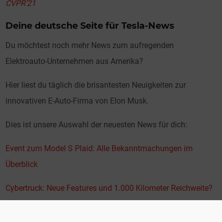
CVPR’21
Deine deutsche Seite für Tesla-News
Du möchtest noch mehr News zum aufregenden
Elektroauto-Unternehmen aus Amerika?
Hier liest du täglich die brisantesten Neuigkeiten zur
innovativen E-Auto-Firma von Elon Musk.
Dies ist unsere Auswahl der neuesten News für dich:
Event zum Model S Plaid: Alle Bekanntmachungen im
Überblick
Cybertruck: Neue Features und 1.000 Kilometer Reichweite?