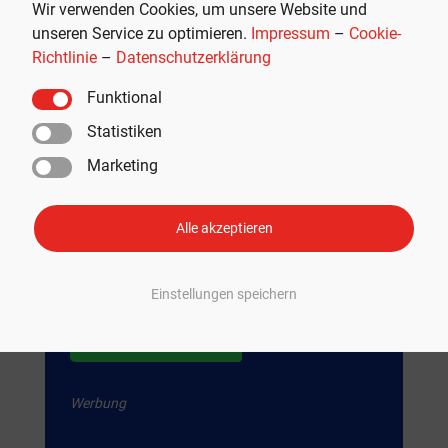
Wir verwenden Cookies, um unsere Website und
unseren Service zu optimieren.
Impressum
–
Cookie-
Richtlinie
–
Datenschutzerklärung
Funktional
Statistiken
Marketing
Premium Tesla-Zubehör
Teslabs ist Ihr Shop für hochwertiges Tesla-
Alle akzeptieren
Zubehör und -Accessoires für noch mehr
Fahrfreude und Komfort.
Einstellungen speichern
Weil es mehr als nur ein Auto ist.
JETZT SHOPPEN
Werbung