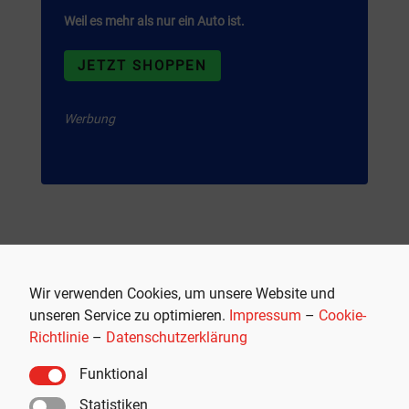
Weil es mehr als nur ein Auto ist.
JETZT SHOPPEN
Werbung
Wir verwenden Cookies, um unsere Website und
unseren Service zu optimieren.
Impressum
–
Cookie-
Richtlinie
–
Datenschutzerklärung
Empfohlen
Funktional
Statistiken