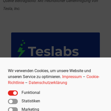
Quelle Beitragsbild: Mit freundlicher Genehmigung von
Tesla, Inc.
Premium Tesla-Zubehör
Wir verwenden Cookies, um unsere Website und
unseren Service zu optimieren.
Impressum
–
Cookie-
Teslabs ist Ihr Shop für hochwertiges Tesla-
Richtlinie
–
Datenschutzerklärung
Zubehör und -Accessoires für noch mehr
Fahrfreude und Komfort.
Funktional
Weil es mehr als nur ein Auto ist.
Statistiken
Marketing
JETZT SHOPPEN