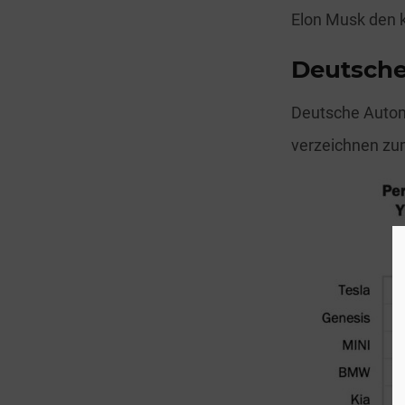
Elon Musk den k
Deutsche 
Deutsche Automo
verzeichnen zum