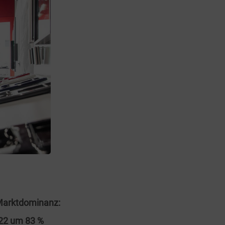
 Marktdominanz:
022 um 83 %