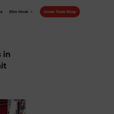
de
Elon Musk
Unser Tesla-Shop
 in
it