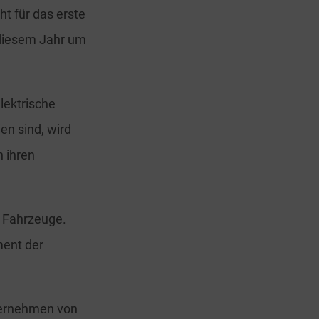
ht für das erste
 diesem Jahr um
lektrische
en sind, wird
n ihren
n Fahrzeuge.
ment der
ternehmen von