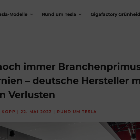
esla-Modelle
Rund um Tesla
Gigafactory Grünhei
 noch immer Branchenprimus
rnien – deutsche Hersteller m
n Verlusten
 KOPP
|
22. MAI 2022
|
RUND UM TESLA