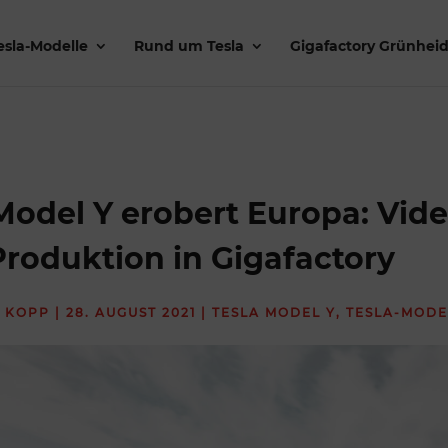
esla-Modelle
Rund um Tesla
Gigafactory Grünhei
Model Y erobert Europa: Vid
Produktion in Gigafactory
 KOPP
|
28. AUGUST 2021
|
TESLA MODEL Y
,
TESLA-MODE