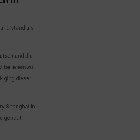
ch in
 und stand als
eutschland die
 beliefern zu
k ging dieser
ry Shanghai in
po gebaut