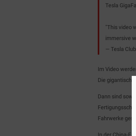
Tesla GigaFa
"This video w
immersive wa
— Tesla Clu
Im Video werde
Die gigantische
Dann sind sowo
Fertigungsschri
Fahrwerke geset
In der China-Fa