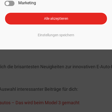
Marketing
den können.
Alle akzeptieren
bild: Mit freundlicher Genehmigung von Tesla, Inc.
he Seite für Tesla-News
Einstellungen speichern
ch mehr News zum aufregenden Elektroauto-Unterneh
glich die brisantesten Neuigkeiten zur innovativen E-Auto
Auswahl interessanter Beiträge für dich:
oautos – Das wird beim Model 3 gemacht