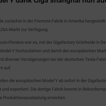
del Y dank Giga Shanghai nun au
e zunächst in der Fremont-Fabrik in Amerika hergestellt
 USA-Markt zur Verfügung.
Auto-Pioniers war es, mit der Gigafactory Grünheide in D
Model Y hochzufahren und damit den europäischen Markt
d diverser Verzögerungen bei der deutschen Tesla-Fabri
ht auf.
den die europäischen Model Y ab sofort in der Gigafacto
t und exportiert. Die dortige Fabrik konnte in Rekordtem
e Produktionsauslastung erreichen.