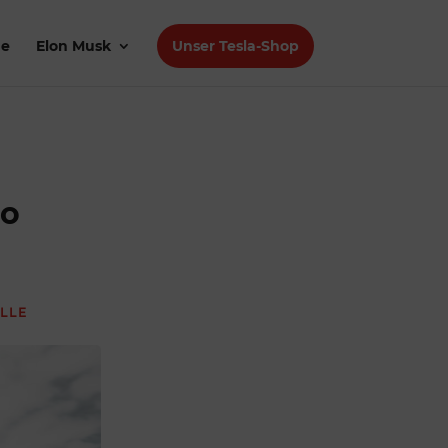
de
Elon Musk
Unser Tesla-Shop
eo
LLE