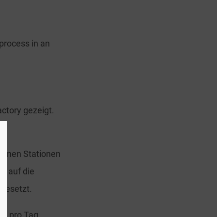
 process in an
tory gezeigt.
denen Stationen
n auf die
fgesetzt.
 Y pro Tag