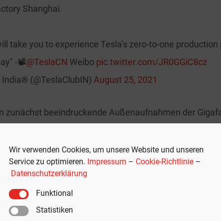
ctory Shanghai.
ill take you to experience Tesla’s zero-to-one production
y" -📽️
@TeslaCN
Weibo
pic.twitter.com/JR0GGiC8cz
b India® (@TeslaClubIN)
August 25, 2021
n zunächst beeindruckende Außenaufnahmen der Gigafac
 Fabrik wird ihrem Namen ohne Zweifel gerecht.
Wir verwenden Cookies, um unsere Website und unseren
hl Roboter als auch Menschen zu sehen, die an verschie
Service zu optimieren.
Impressum
–
Cookie-Richtlinie
–
Datenschutzerklärung
tte ausführen. Am Schluss des Videos werden Karosserie
zt, Sitze eingebaut und das Tesla-typische Glasdach au
Funktional
Statistiken
brik sollen Stand jetzt etwa 1.000 Model Y und 800 Model