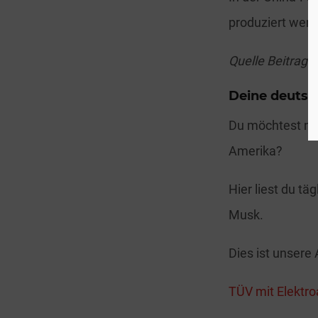
produziert wer
Quelle Beitrags
Deine deutsc
Du möchtest no
Amerika?
Hier liest du tä
Musk.
Dies ist unsere 
TÜV mit Elektr