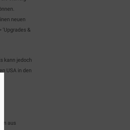
können.
einen neuen
> ‘Upgrades &
Es kann jedoch
en USA in den
men aus