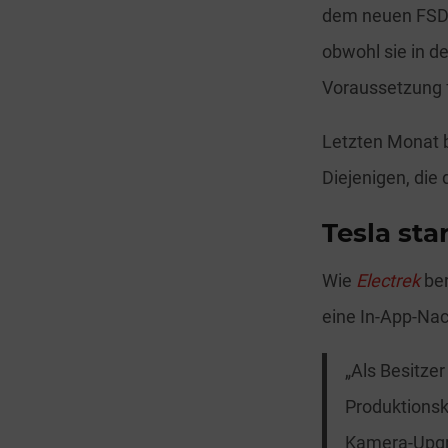
dem neuen FSD-
obwohl sie in d
Voraussetzung f
Letzten Monat 
Diejenigen, die 
Tesla st
Wie
Electrek
ber
eine In-App-Nac
„Als Besitzer
Produktionsk
Kamera-Upgra