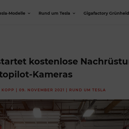
esla-Modelle
Rund um Tesla
Gigafactory Grünhei
startet kostenlose Nachrüst
topilot-Kameras
 KOPP
|
09. NOVEMBER 2021
|
RUND UM TESLA