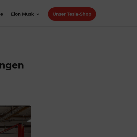
de
Elon Musk
Unser Tesla-Shop
ungen