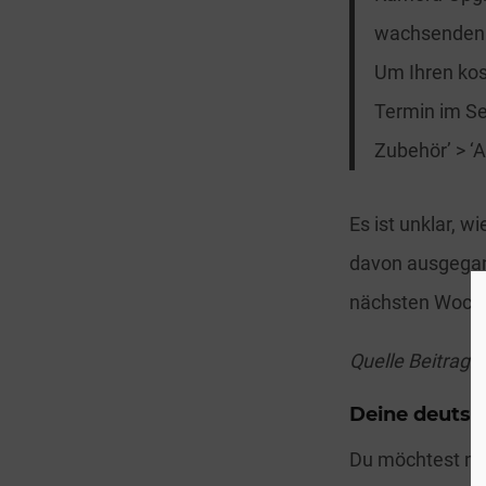
wachsenden F
Um Ihren kos
Termin im Se
Zubehör’ > ‘A
Es ist unklar, 
davon ausgegan
nächsten Woche
Quelle Beitrags
Deine deutsc
Du möchtest no