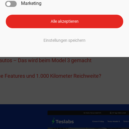
Marketing
glich die brisantesten Neuigkeiten zur innovativen E-Auto
Alle akzeptieren
Einstellungen speichern
Auswahl interessanter Beiträge für dich:
oautos – Das wird beim Model 3 gemacht
e Features und 1.000 Kilometer Reichweite?