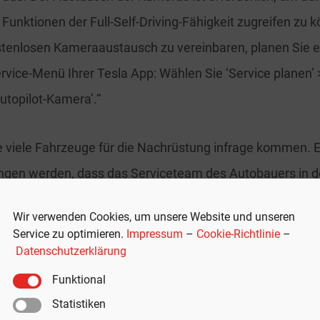
unktionen der Full-Self-Driving-Fähigkeit zugreifen zu 
tenlosen Kameraaustausch zu vereinbaren, planen Sie 
rvice-Menü Ihrer Tesla App: Wählen Sie ‘Service planen’ 
utopilot-Kamera’.“
wie viele Fahrzeuge für die Nachrüstung infrage kommen. 
gen werden, dass das Serviceteam des Autobauers in d
n gutzutun haben wird.
Wir verwenden Cookies, um unsere Website und unseren
Service zu optimieren.
Impressum
–
Cookie-Richtlinie
–
bild: Mit freundlicher Genehmigung von Tesla, Inc.
Datenschutzerklärung
he Seite für Tesla-News
Funktional
ch mehr News zum aufregenden Elektroauto-Unterneh
Statistiken