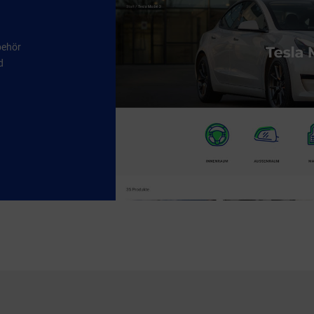
behör
d