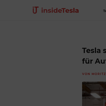
T
Tesla 
für Au
VON
MORITZ