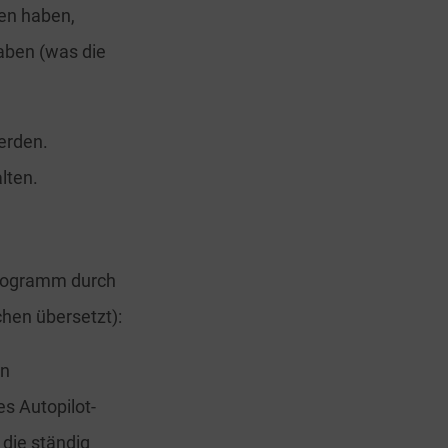
en haben,
aben (was die
erden.
lten.
programm durch
chen übersetzt):
en
s Autopilot-
die ständig