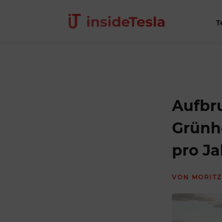
T
Aufbru
Grünhe
pro Ja
VON
MORITZ