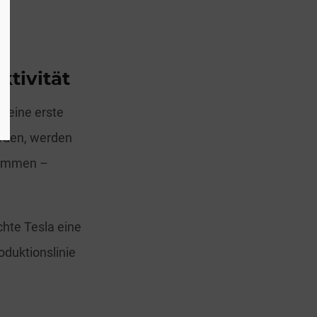
ktivität
 eine erste
erden, werden
nommen –
hte Tesla eine
duktionslinie