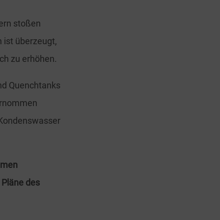
kern stoßen
ist überzeugt,
ch zu erhöhen.
und Quenchtanks
nternommen
t Kondenswasser
ommen
 Pläne des