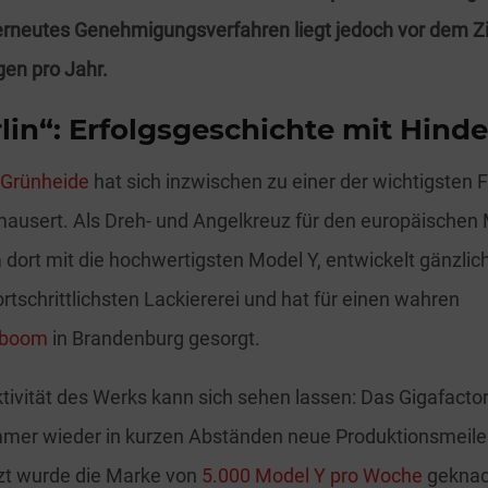
 erneutes Genehmigungsverfahren liegt jedoch vor dem Zi
gen pro Jahr.
lin“: Erfolgsgeschichte mit Hind
 Grünheide
hat sich inzwischen zu einer der wichtigsten 
ausert. Als Dreh- und Angelkreuz für den europäischen 
a dort mit die hochwertigsten Model Y, entwickelt gänzli
ortschrittlichsten Lackiererei und hat für einen wahren
sboom
in Brandenburg gesorgt.
tivität des Werks kann sich sehen lassen: Das Gigafacto
mer wieder in kurzen Abständen neue Produktionsmeile
tzt wurde die Marke von
5.000 Model Y pro Woche
geknac