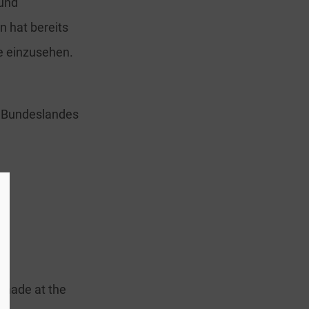
 und
 hat bereits
ne einzusehen.
s Bundeslandes
e made at the