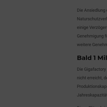
Die Ansiedlung d
Naturschutzver
einige Verzöger
Genehmigung fü
weitere Genehm
Bald 1 Mi
Die Gigafactory
nicht erreicht, 
Produktionskapa
Jahreskapazität