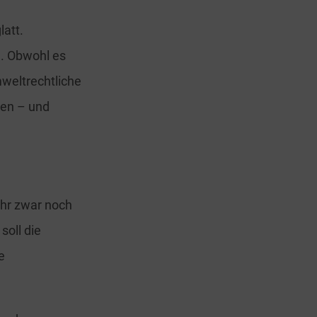
latt.
n. Obwohl es
mweltrechtliche
den – und
ahr zwar noch
soll die
e