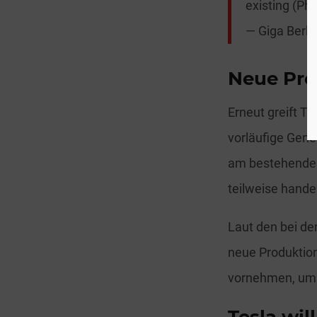
existing (Pha
— Giga Berli
Neue Pro
Erneut greift T
vorläufige Gene
am bestehende
teilweise hand
Laut den bei d
neue Produktio
vornehmen, um d