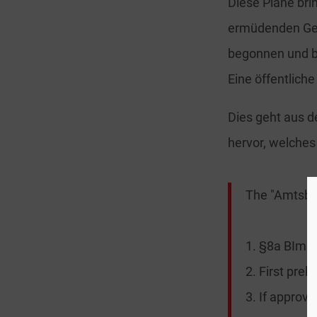
Diese Pläne br
ermüdenden Gene
begonnen und bi
Eine öffentliche
Dies geht aus 
hervor, welches 
The "Amtsblat
1. §8a BImSc
2. First pre
3. If approva