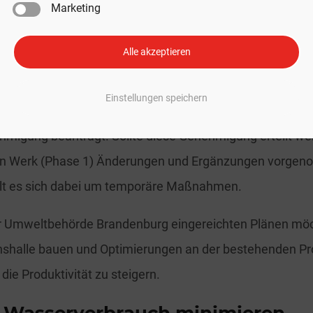
se 1) facility.
https://t.co/kpSNgmowIn
Marketing
n / Gigafactory 4 (@gigafactory_4)
July 12, 2023
Alle akzeptieren
duktionshalle, verbesserte Produ
Einstellungen speichern
esla demnach auf den §8a BImSchG zurück und hat bereits
hmigung beantragt. Sollte diese Genehmigung erteilt w
n Werk (Phase 1) Änderungen und Ergänzungen vorge
elt es sich dabei um temporäre Maßnahmen.
er Umweltbehörde Brandenburg eingereichten Plänen möc
nshalle bauen und Optimierungen an der bestehenden Pro
ie Produktivität zu steigern.