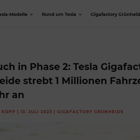
esla-Modelle
Rund um Tesla
Gigafactory Grünhei
ch in Phase 2: Tesla Gigafac
ide strebt 1 Millionen Fahr
hr an
 KOPP
|
13. JULI 2023
|
GIGAFACTORY GRÜNHEIDE