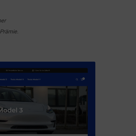
ber
 Prämie.