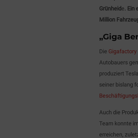
Grünheid
e
. Ein
Million Fahrzeu
„Giga Ber
Die
Gigafactory
Autobauers gem
produziert Tesl
seiner bislang f
Beschäftigung
Auch die Produk
Team konnte im
erreichen, zule