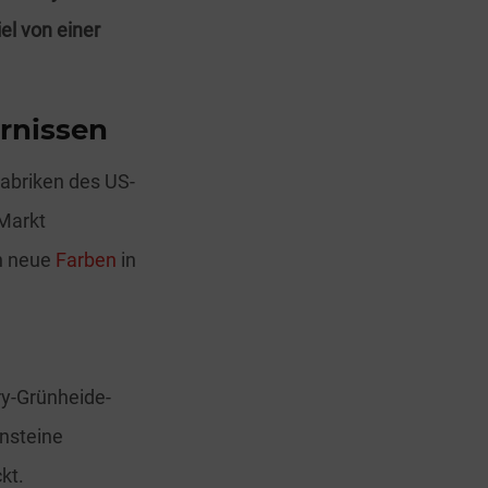
el von einer
ernissen
Fabriken des US-
Markt
ch neue
Farben
in
ry-Grünheide-
nsteine
kt.