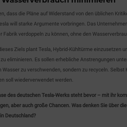
ll Wasserverbrauch minimieren
ten, dass die Pläne auf Widerstand von den üblichen Kriti
sla will starke Argumente vorbringen. Das Unternehmen 
er Fabrik verdoppeln zu können, ohne den Wasserverbrau
ieses Ziels plant Tesla, Hybrid-Kühltürme einzusetzen 
 zu eliminieren. Es sollen erhebliche Anstrengungen u
n Wasser zu verschwenden, sondern zu recyceln. Selbs
en soll wiederverwendet werden.
ase des deutschen Tesla-Werks steht bevor – mit ihr k
gen, aber auch große Chancen. Was denken Sie über die
 in Deutschland?