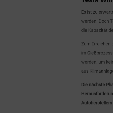
Tesla wi
Es ist zu erwar
werden. Doch Te
die Kapazität d
Zum Erreichen d
im Gießprozess
werden, um kei
aus Klimaanlag
Die nächste Ph
Herausforderun
Autoherstellers