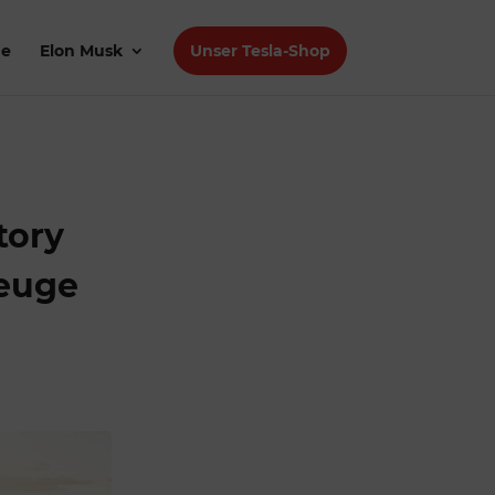
de
Elon Musk
Unser Tesla-Shop
tory
zeuge