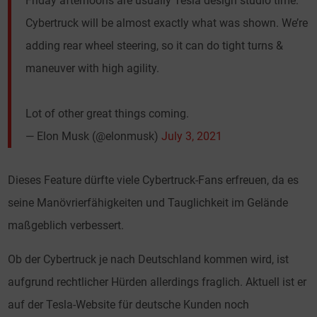
Friday afternoons are usually Tesla design studio time.
Cybertruck will be almost exactly what was shown. We’re
adding rear wheel steering, so it can do tight turns &
maneuver with high agility.
Lot of other great things coming.
— Elon Musk (@elonmusk)
July 3, 2021
Dieses Feature dürfte viele Cybertruck-Fans erfreuen, da es
seine Manövrierfähigkeiten und Tauglichkeit im Gelände
maßgeblich verbessert.
Ob der Cybertruck je nach Deutschland kommen wird, ist
aufgrund rechtlicher Hürden allerdings fraglich. Aktuell ist er
auf der Tesla-Website für deutsche Kunden noch