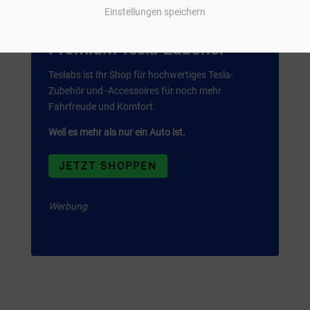
Einstellungen speichern
Premium Tesla-Zubehör
Teslabs ist Ihr Shop für hochwertiges Tesla-
Zubehör und -Accessoires für noch mehr
Fahrfreude und Komfort.
Weil es mehr als nur ein Auto ist.
JETZT SHOPPEN
Werbung