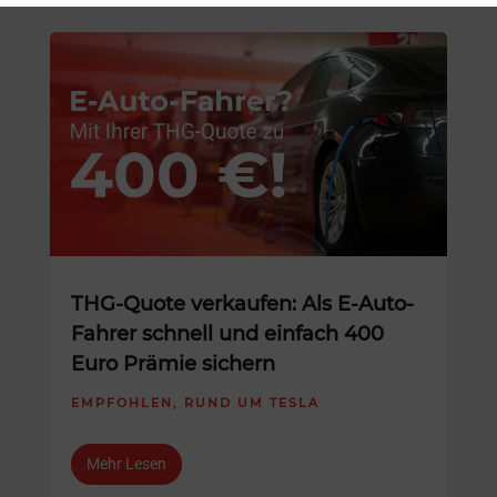
THG-Quote verkaufen: Als E-Auto-
Fahrer schnell und einfach 400
Euro Prämie sichern
EMPFOHLEN
,
RUND UM TESLA
Mehr Lesen