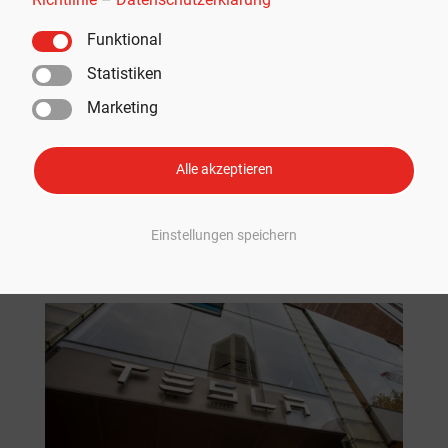
Funktional
„Neues Metall“: Tesla-CEO Elon Musk
bestätigt Materialpatent für Cybertruck
Statistiken
von
Moritz Kopp
|
Feb. 26, 2023
|
Tesla Cybertruck
,
Tesla-
Marketing
Modelle
Der Tesla Cybertruck begeistert die meisten mit seinem
Alle akzeptieren
futuristischen Design und seiner ungewöhnlichen Form.
Nicht nur die Oberfläche des Cybertrucks ist untypisch,
auch bei der Materialwahl setzt Tesla auf ein für die
Einstellungen speichern
Industrie ausgefallenes Konzept. Dies wurde nun...