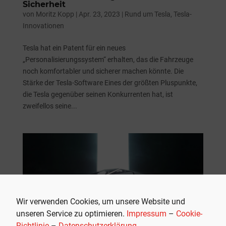
Sicherheit
von
Moritz Kopp
|
Apr. 23, 2023
|
Rund um Tesla
,
Tesla-
Innovationen
Tesla hat ein Patent für ein neues
„Personalisierungssystem“ erhalten, das die Fahrzeuge
noch komfortabler und sicherer machen könnte. Die
Stärke der Tesla-Software Eines der größten Pluspunkte,
die Tesla gegenüber seinen Konkurrenten hat, ist
zweifellos seine...
Wir verwenden Cookies, um unsere Website und
unseren Service zu optimieren.
Impressum
–
Cookie-
Richtlinie
–
Datenschutzerklärung