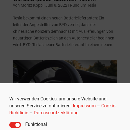
von
Moritz Kopp
|
Juni 8, 2022
|
Rund um Tesla
Tesla bekommt einen neuen Batterielieferanten: Ein
leitender Angestellter von BYD verriet, dass der
chinesische Konzern demnächst mit Auslieferungen von
neuartigen Batteriezellen an den Autohersteller beginnen
wird. BYD: Teslas neuer Batterielieferant In einem neuen...
Wir verwenden Cookies, um unsere Website und
unseren Service zu optimieren.
Impressum
–
Cookie-
Richtlinie
–
Datenschutzerklärung
Funktional
Tesla laut Bericht an fortschrittlichen