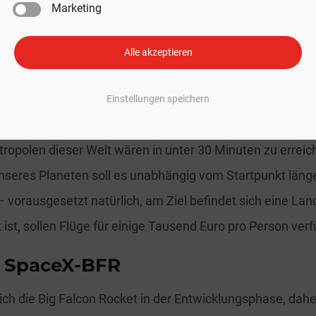
Marketing
nsatzidee für Starship-Raketen sind sogenannte suborbita
Alle akzeptieren
n die Erdatmosphäre nie wirklich verlassen wird. Da jede
bstständig starten und landen kann, könnte man damit in 
Einstellungen speichern
gzeugen treten und weit entfernte Städte auf der Erde v
ropolen dieser Welt wären in unter 30 Minuten zu erreic
seres Planeten soll es unabhängig vom Startpunkt länge
 vorausgesetzt natürlich, am Ziel befindet sich eine La
t ist, sollen Flüge für einige Tausend Euro pro Person verf
 SpaceX-BFR
ich die Big Falcon Rocket in der Entwicklungsphase, daher