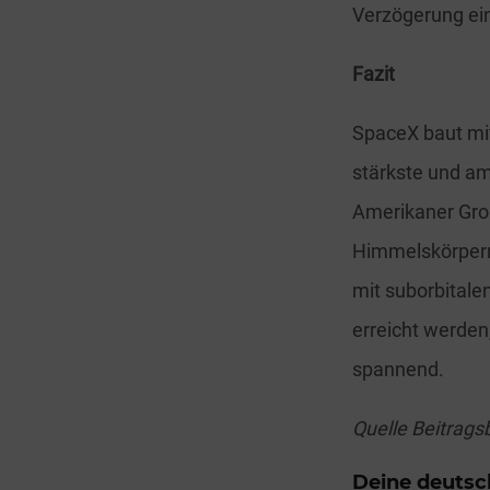
Verzögerung eint
Fazit
SpaceX baut mit
stärkste und am
Amerikaner Groß
Himmelskörpern
mit suborbitale
erreicht werden
spannend.
Quelle Beitragsb
Deine deutsc