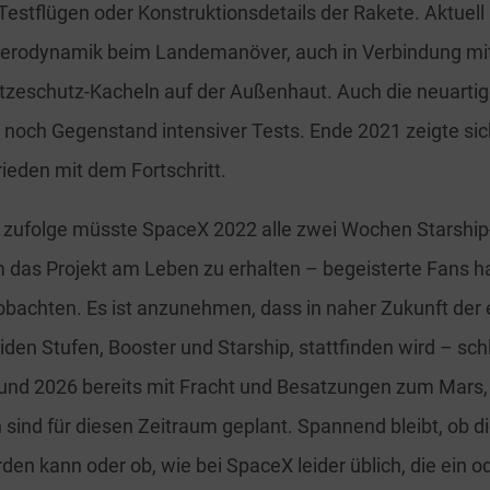
Testflügen oder Konstruktionsdetails der Rakete. Aktuell
Aerodynamik beim Landemanöver, auch in Verbindung mi
zeschutz-Kacheln auf der Außenhaut. Auch die neuartig
 noch Gegenstand intensiver Tests. Ende 2021 zeigte si
rieden mit dem Fortschritt.
 zufolge müsste SpaceX 2022 alle zwei Wochen Starship
 das Projekt am Leben zu erhalten – begeisterte Fans h
obachten. Es ist anzunehmen, dass in naher Zukunft der e
iden Stufen, Booster und Starship, stattfinden wird – schl
und 2026 bereits mit Fracht und Besatzungen zum Mars,
ind für diesen Zeitraum geplant. Spannend bleibt, ob di
den kann oder ob, wie bei SpaceX leider üblich, die ein o