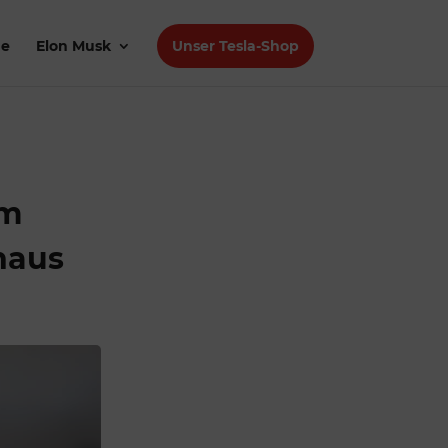
de
Elon Musk
Unser Tesla-Shop
em
naus