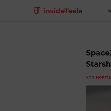
T
SpaceX
Stars
VON
MORITZ