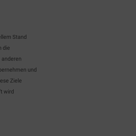
ellem Stand
n die
u anderen
übernehmen und
iese Ziele
t wird