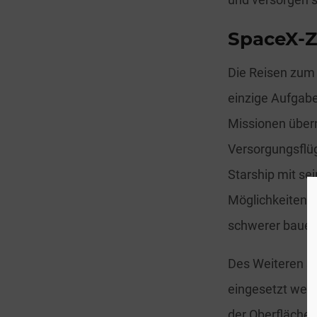
SpaceX-Z
Die Reisen zum 
einzige Aufgabe 
Missionen über
Versorgungsflüg
Starship mit se
Möglichkeiten fü
schwerer bauen
Des Weiteren s
eingesetzt wer
der Oberfläche 