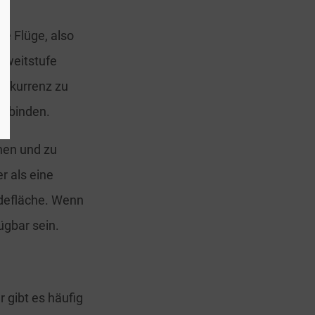
le Flüge, also
 Zweitstufe
Konkurrenz zu
erbinden.
hen und zu
r als eine
ndefläche. Wenn
ügbar sein.
 gibt es häufig