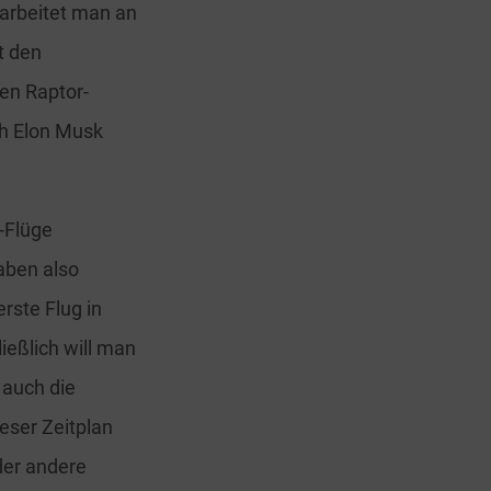
 arbeitet man an
t den
en Raptor-
ch Elon Musk
-Flüge
aben also
rste Flug in
ießlich will man
 auch die
eser Zeitplan
der andere