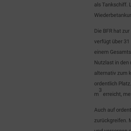
als Tankschiff. 
Wiederbetankun
Die BFR hat zur 
verfügt über 31
einem Gesamtsc
Nutzlast in den 
alternativ zum 
ordentlich Plat
3
m
erreicht, me
Auch auf ordent
zurückgreifen. 
und versorgen s