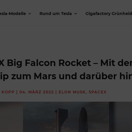
esla-Modelle
Rund um Tesla
Gigafactory Grünhei
 Big Falcon Rocket – Mit d
hip zum Mars und darüber hi
 KOPP
|
04. MÄRZ 2022
|
ELON MUSK
,
SPACEX