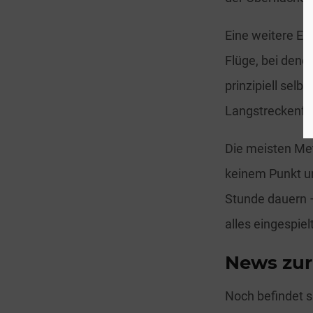
Eine weitere Ei
Flüge, bei dene
prinzipiell sel
Langstreckenflu
Die meisten Met
keinem Punkt un
Stunde dauern –
alles eingespiel
News zur
Noch befindet s