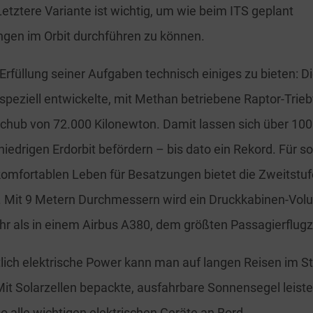
Letztere Variante ist wichtig, um wie beim ITS geplant
gen im Orbit durchführen zu können.
Erfüllung seiner Aufgaben technisch einiges zu bieten: Di
 speziell entwickelte, mit Methan betriebene Raptor-Trie
hub von 72.000 Kilonewton. Damit lassen sich über 10
niedrigen Erdorbit befördern – bis dato ein Rekord. Für so
komfortablen Leben für Besatzungen bietet die Zweitstuf
z. Mit 9 Metern Durchmessern wird ein Druckkabinen-Vo
hr als in einem Airbus A380, dem größten Passagierflugz
lich elektrische Power kann man auf langen Reisen im St
Mit Solarzellen bepackte, ausfahrbare Sonnensegel leist
o alle wichtigen elektrischen Geräte an Bord.