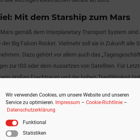
iel: Mit dem Starship zum Mars
Mars gemäß dem Interplanetary Transport System sind a
der Big Falcon Rocket. Vielmehr soll sie in Zukunft alle 
nehmen. Dazu gehört vor allem auch das „Tagesgeschäft
en zur ISS oder dem Aussetzen von Satelliten. Für Letzt
inem großen Frachtraum und der hohen Tragfähigkeit bi
r die Satellitenhersteller, die ihre Produkte nun wesentl
Wir verwenden Cookies, um unsere Website und unseren
 können.
Service zu optimieren.
Impressum
–
Cookie-Richtlinie
–
Datenschutzerklärung
oll Starship auch für die kommenden NASA-Missionen 
Funktional
den und dabei Astronauten zwischen der Mond-Orbitstat
Statistiken
des Erdtrabanten hin- und hertransportieren.