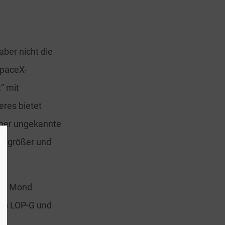
ber nicht die
SpaceX-
” mit
eres bietet
sher ungekannte
ich größer und
zum Mond
ion LOP-G und