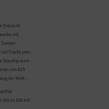
e Erststufe
bwerke mit
0 Tonnen
 viel Fracht oder
e Starship auch
lumen von 825
eug der Welt.
arship
en bis zu 200 kW