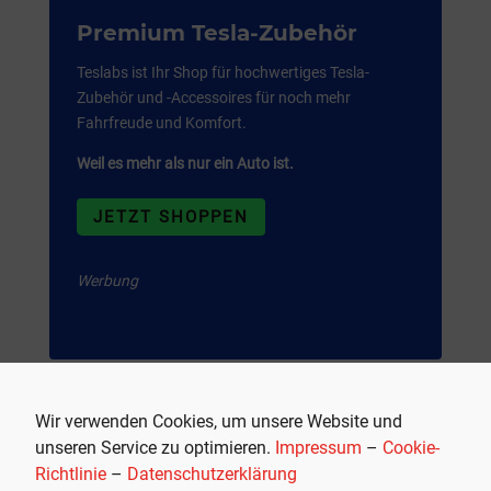
Premium Tesla-Zubehör
Teslabs ist Ihr Shop für hochwertiges Tesla-
Zubehör und -Accessoires für noch mehr
Fahrfreude und Komfort.
Weil es mehr als nur ein Auto ist.
JETZT SHOPPEN
Werbung
Wir verwenden Cookies, um unsere Website und
unseren Service zu optimieren.
Impressum
–
Cookie-
Richtlinie
–
Datenschutzerklärung