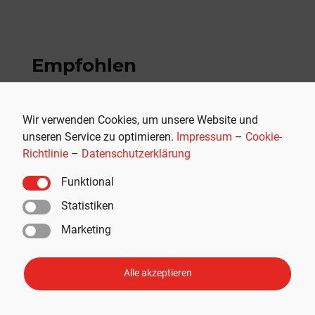
Empfohlen
Wir verwenden Cookies, um unsere Website und
unseren Service zu optimieren.
Impressum
–
Cookie-
Richtlinie
–
Datenschutzerklärung
Funktional
Statistiken
Marketing
Alle akzeptieren
THG-Quote verkaufen: Als E-Auto-
Fahrer schnell und einfach 400
Euro Prämie sichern