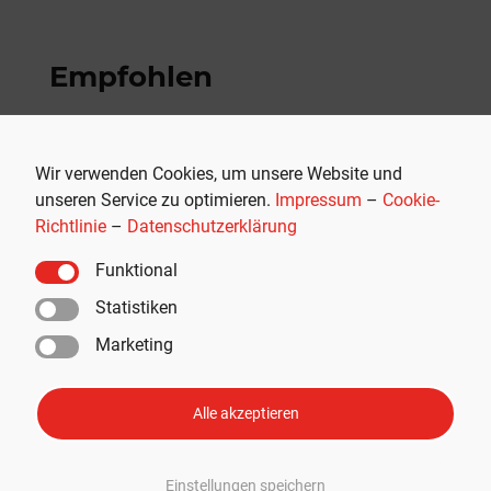
Empfohlen
Wir verwenden Cookies, um unsere Website und
unseren Service zu optimieren.
Impressum
–
Cookie-
Richtlinie
–
Datenschutzerklärung
Funktional
Statistiken
Marketing
THG-Quote verkaufen: Als E-Auto-
Alle akzeptieren
Fahrer schnell und einfach 400
Euro Prämie sichern
Einstellungen speichern