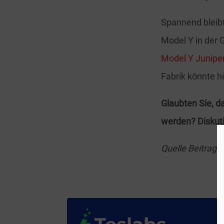
Spannend bleibt
Model Y in der 
Model Y Junipe
Fabrik könnte hi
Glaubten Sie, d
werden? Diskut
Quelle Beitrags