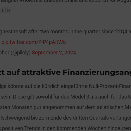
 🇨🇳
highest result after two months in the quarter since 22Q4
.
pic.twitter.com/PiP4pAitWo
cher (@piloly)
September 2, 2024
zt auf attraktive Finanzierungsa
olgs könnte auf die kürzlich eingeführte Null-Prozent-Fina
sein. Diese gilt sowohl für das Model 3 als auch für das
etzten Monaten gut angenommen auf dem asiatischen Mar
llschweigend bis zum Ende des dritten Quartals verlänger
s positiven Trends in den kommenden Wochen hindeuten