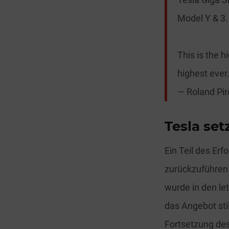
Model Y & 3.
This is the 
highest ever
— Roland Pir
Tesla set
Ein Teil des Erf
zurückzuführen 
wurde in den l
das Angebot sti
Fortsetzung de