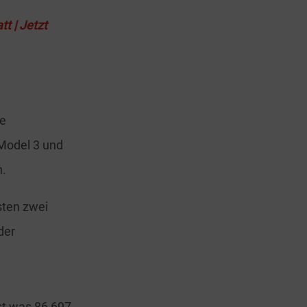
t | Jetzt
he
 Model 3 und
n.
sten zwei
der
st was 86,697