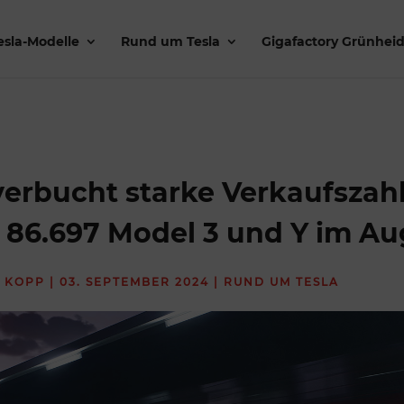
esla-Modelle
Rund um Tesla
Gigafactory Grünhei
verbucht starke Verkaufszah
 86.697 Model 3 und Y im Au
 KOPP
|
03. SEPTEMBER 2024
|
RUND UM TESLA