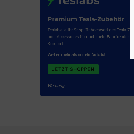
Premium Tesla-Zubehör
Teslabs ist Ihr Shop für hochwertiges Tesla-Zu
und -Accessoires für noch mehr Fahrfreude un
Komfort.
Weil es mehr als nur ein Auto ist.
JETZT SHOPPEN
Werbung