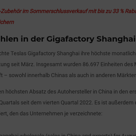
Zubehör im Sommerschlussverkauf mit bis zu 33 % Rabat
chern
hlen in der Gigafactory Shanghai
chte Teslas Gigafactory Shanghai ihre höchste monatlic
tung seit März. Insgesamt wurden 86.697 Einheiten des
t – sowohl innerhalb Chinas als auch in anderen Märkte
en höchsten Absatz des Autohersteller in China in den er
uartals seit dem vierten Quartal 2022. Es ist außerdem 
ert, den das Unternehmen je verzeichnete:
hanghai wholesale (sales in China and exports) for Augu