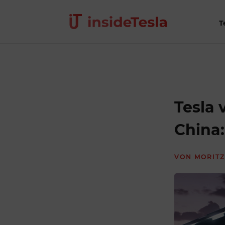
T
Tesla 
China:
VON
MORITZ