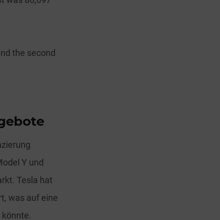
 and the second
ngebote
nzierung
 Model Y und
kt. Tesla hat
t, was auf eine
 könnte.