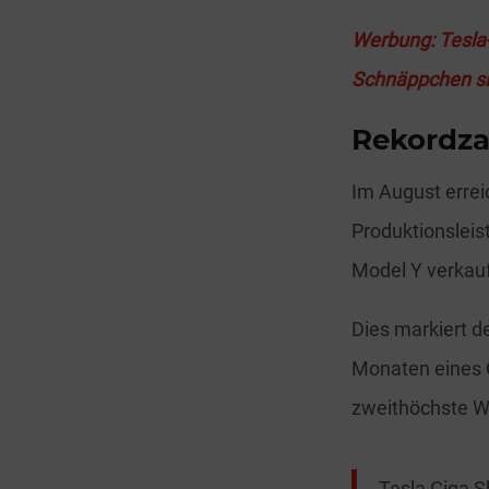
Werbung: Tesla-
Schnäppchen si
Rekordza
Im August errei
Produktionsleis
Model Y verkauf
Dies markiert d
Monaten eines Q
zweithöchste W
Tesla Giga S