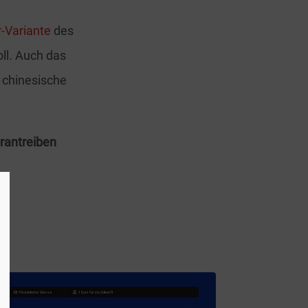
r-Variante
des
oll. Auch das
e chinesische
rantreiben