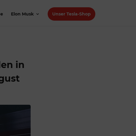
de
Elon Musk
Unser Tesla-Shop
len in
gust