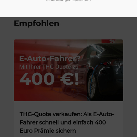
Empfohlen
THG-Quote verkaufen: Als E-Auto-
Fahrer schnell und einfach 400
Euro Prämie sichern