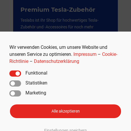
Premium Tesla-Zubehör
Teslabs ist Ihr Shop für hochwertiges Tesla-
Zubehör und -Accessoires für noch mehr
Fahrfreude und Komfort.
Weil es mehr als nur ein Auto ist.
Wir verwenden Cookies, um unsere Website und
unseren Service zu optimieren.
Impressum
–
Cookie-
JETZT SHOPPEN
Richtlinie
–
Datenschutzerklärung
Funktional
Werbung
Statistiken
Marketing
Alle akzeptieren
Einstellungen speichern