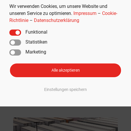
Wir verwenden Cookies, um unsere Website und
unseren Service zu optimieren.
Impressum
–
Cookie-
Richtlinie
–
Datenschutzerklärung
THG-Quote verkaufen: Als E-Auto-
Funktional
Fahrer schnell und einfach 400
Statistiken
Euro Prämie sichern
Marketing
EMPFOHLEN
,
RUND UM TESLA
Mehr Lesen
Alle akzeptieren
Einstellungen speichern
Neue Beiträge