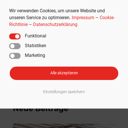
Wir verwenden Cookies, um unsere Website und
unseren Service zu optimieren.
Impressum
–
Cookie-
Richtlinie
–
Datenschutzerklärung
THG-Quote verkaufen: Als E-Auto-
Funktional
Fahrer schnell und einfach 400
Statistiken
Euro Prämie sichern
Marketing
EMPFOHLEN
,
RUND UM TESLA
Alle akzeptieren
Mehr Lesen
Einstellungen speichern
Neue Beiträge