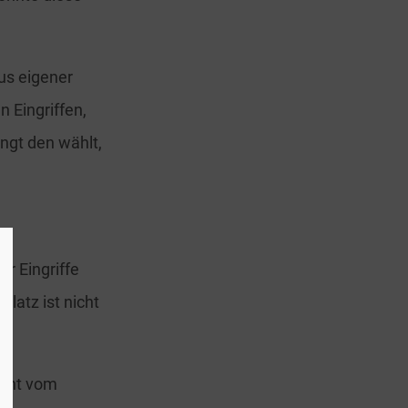
us eigener
 Eingriffen,
ingt den wählt,
ür Eingriffe
platz ist nicht
ernt vom