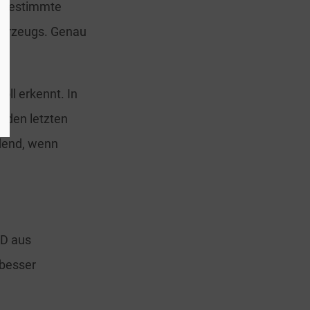
n bestimmte
Fahrzeugs. Genau
oll erkennt. In
d den letzten
idend, wenn
SD aus
 besser