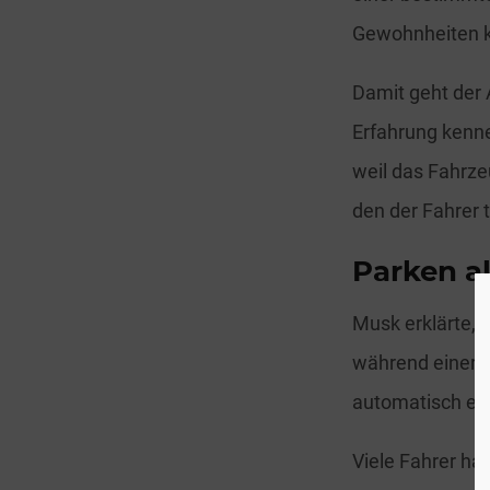
Gewohnheiten k
Damit geht der 
Erfahrung kenne
weil das Fahrze
den der Fahrer 
Parken a
Musk erklärte, d
während einer FS
automatisch ein
Viele Fahrer ha