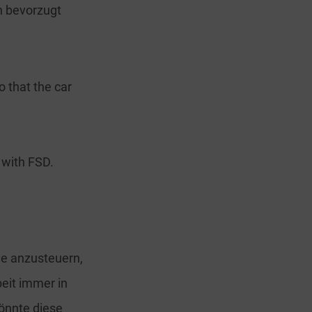
n bevorzugt
 that the car
 with FSD.
he anzusteuern,
eit immer in
könnte diese