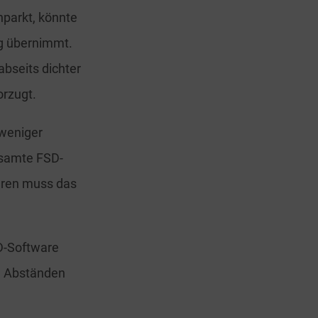
nparkt, könnte
ig übernimmt.
bseits dichter
orzugt.
 weniger
gesamte FSD-
ren muss das
SD-Software
en Abständen