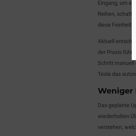
Eingang, um en
Reihen, schatti
diese Feinheite
Aktuell entsche
der Praxis führ
Schritt manuell
Tesla das auton
Weniger E
Das geplante Up
wiederholten Ü
verstehen, welc