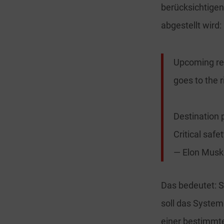
berücksichtigen
abgestellt wird:
Upcoming rel
goes to the r
Destination 
Critical saf
— Elon Mus
Das bedeutet: S
soll das System
einer bestimmte