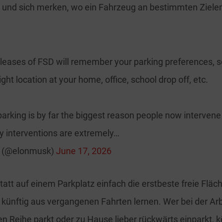
 und sich merken, wo ein Fahrzeug an bestimmten Ziele
eases of FSD will remember your parking preferences, so
ight location at your home, office, school drop off, etc.
parking is by far the biggest reason people now intervene
ety interventions are extremely…
k (@elonmusk)
June 17, 2026
tatt auf einem Parkplatz einfach die erstbeste freie Fläc
 künftig aus vergangenen Fahrten lernen. Wer bei der Arb
n Reihe parkt oder zu Hause lieber rückwärts einparkt, 