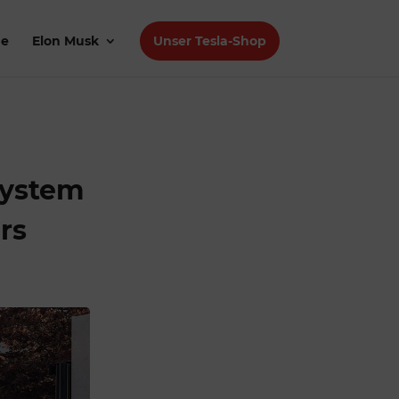
de
Elon Musk
Unser Tesla-Shop
System
rs