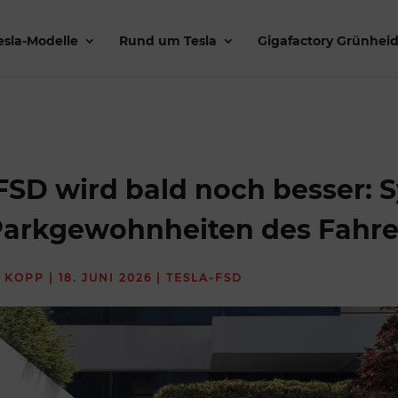
esla-Modelle
Rund um Tesla
Gigafactory Grünhei
FSD wird bald noch besser: 
 Parkgewohnheiten des Fahre
 KOPP
|
18. JUNI 2026
|
TESLA-FSD