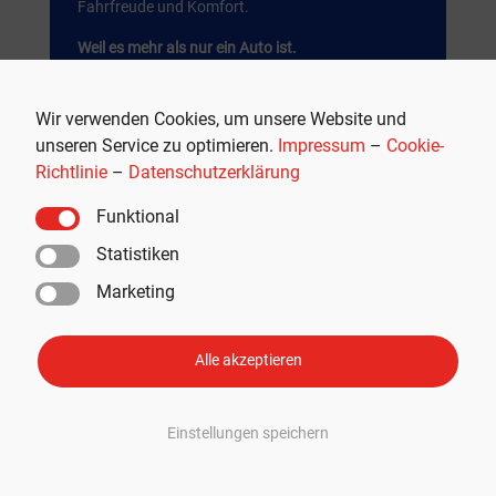
Fahrfreude und Komfort.
Weil es mehr als nur ein Auto ist.
JETZT SHOPPEN
Wir verwenden Cookies, um unsere Website und
unseren Service zu optimieren.
Impressum
–
Cookie-
Werbung
Richtlinie
–
Datenschutzerklärung
Funktional
Statistiken
Marketing
Alle akzeptieren
Einstellungen speichern
Empfohlen