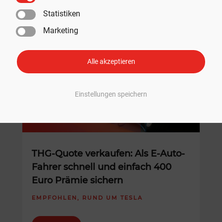
Empfohlen
Statistiken
Marketing
Alle akzeptieren
Einstellungen speichern
THG-Quote verkaufen: Als E-Auto-
Fahrer schnell und einfach 400
Euro Prämie sichern
EMPFOHLEN
,
RUND UM TESLA