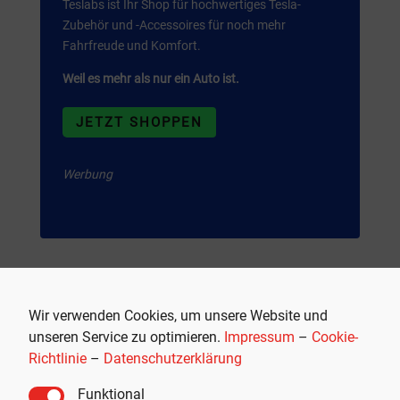
Teslabs ist Ihr Shop für hochwertiges Tesla-
Zubehör und -Accessoires für noch mehr
Fahrfreude und Komfort.
Weil es mehr als nur ein Auto ist.
JETZT SHOPPEN
Werbung
Wir verwenden Cookies, um unsere Website und
unseren Service zu optimieren.
Impressum
–
Cookie-
Richtlinie
–
Datenschutzerklärung
Funktional