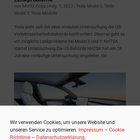
von
Moritz Kopp
|
Aug. 1, 2023
|
Tesla Model 3
,
Tesla
Model Y
,
Tesla-Modelle
Tesla sieht sich mit einer erneuten Untersuchung der US-
Verkehrssicherheitsbehörde konfrontiert. Diesmal geht es
um mögliche Lenkprobleme bei Model 3 und Y. NHTSA
startet Untersuchung Die US-Behörde NHTSA hat am 28.
Juli eine vorläufige Untersuchung eingeleitet, die...
Wir verwenden Cookies, um unsere Website und
unseren Service zu optimieren.
Impressum
–
Cookie-
Richtlinie
–
Datenschutzerklärung