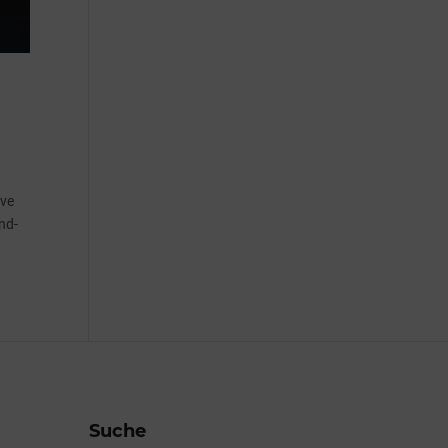
ive
nd-
Suche