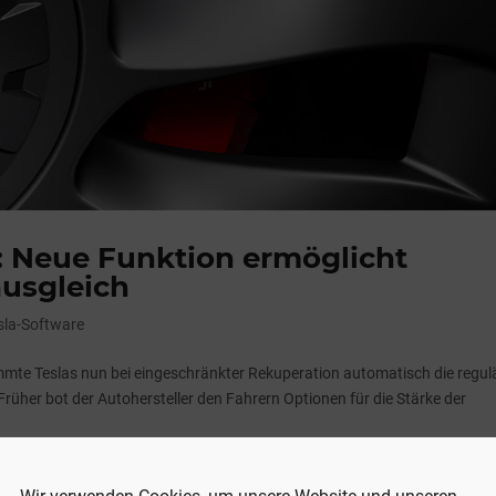
: Neue Funktion ermöglicht
usgleich
sla-Software
mte Teslas nun bei eingeschränkter Rekuperation automatisch die regul
rüher bot der Autohersteller den Fahrern Optionen für die Stärke der