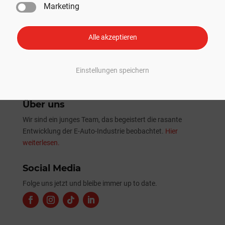
Marketing
Tesla Sommer-Update 2026: Alle Neuheiten und
Verbesserungen im Überblick
Alle akzeptieren
Einstellungen speichern
Über uns
Wir sind ein junges Team, das begeistert die rasante
Entwicklung der E-Auto-Industrie beobachtet.
Hier
weiterlesen.
Social Media
Folge uns jetzt und bleibe immer up to date.