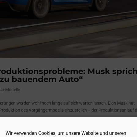
roduktionsprobleme: Musk sprich
g zu bauendem Auto“
sla-Modelle
eferungen werden wohl noch lange auf sich warten lassen. Elon Musk hat
e Produktion des Vorgängermodells einzustellen – der Produktionsanlauf 
Wir verwenden Cookies, um unsere Website und unseren