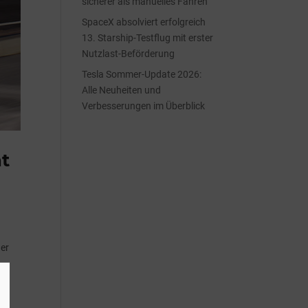
sicherer als manuelles Fahren
SpaceX absolviert erfolgreich
13. Starship-Testflug mit erster
Nutzlast-Beförderung
Tesla Sommer-Update 2026:
Alle Neuheiten und
Verbesserungen im Überblick
t
der