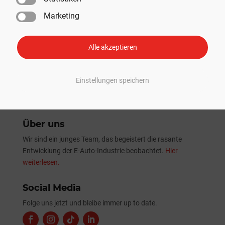
SpaceX absolviert erfolgreich 13. Starship-Testflug mit
Marketing
erster Nutzlast-Beförderung
Tesla Sommer-Update 2026: Alle Neuheiten und
Verbesserungen im Überblick
Alle akzeptieren
Einstellungen speichern
Über uns
Wir sind ein junges Team, das begeistert die rasante
Entwicklung der E-Auto-Industrie beobachtet.
Hier
weiterlesen.
Social Media
Folge uns jetzt und bleibe immer up to date.