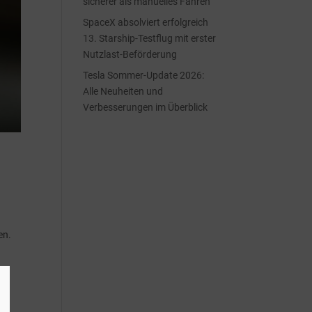
sicherer als manuelles Fahren
SpaceX absolviert erfolgreich
13. Starship-Testflug mit erster
Nutzlast-Beförderung
Tesla Sommer-Update 2026:
Alle Neuheiten und
Verbesserungen im Überblick
en.