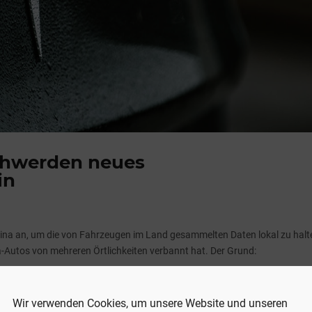
schwerden neues
in
hina an, um die von Fahrzeugen im Land gesammelten Daten lokal zu halt
-Autos von mehreren Örtlichkeiten verbannt hat. Der Grund:
Wir verwenden Cookies, um unsere Website und unseren