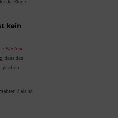
 der der Klage
st kein
Wie
Electrek
g, dass das
Englischen
rebten Ziels ist