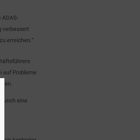
ne ADAS-
g verbessert
zu erreichen.“
häftsführers
i auf Probleme
rden.
Launch eine
e ein konkreter