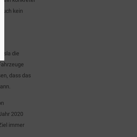
auch kein
esla die
 Fahrzeuge
sen, dass das
kann.
on
 Jahr 2020
Ziel immer