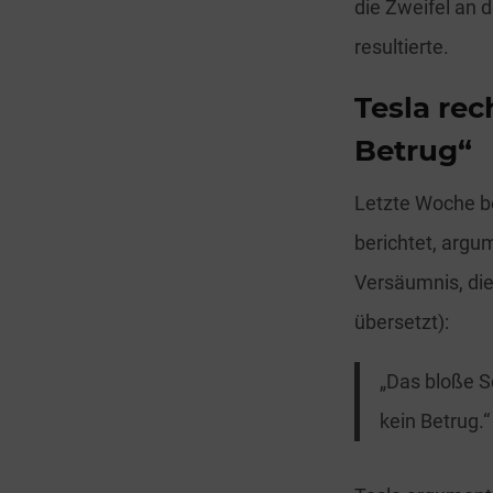
die Zweifel an d
resultierte.
Tesla rec
Betrug“
Letzte Woche be
berichtet, argu
Versäumnis, die
übersetzt):
„Das bloße Sc
kein Betrug.“