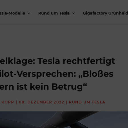
esla-Modelle
Rund um Tesla
Gigafactory Grünhei
klage: Tesla rechtfertigt
lot-Versprechen: „Bloßes
ern ist kein Betrug“
 KOPP
|
08. DEZEMBER 2022
|
RUND UM TESLA