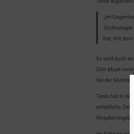
Tesla argumenti
„Im Gegentei
Technologie 
hat, mit dem
Es wird auch a
Elon Musk verw
bei der Marktei
Tesla hat in de
erhebliche Zei
Regulierungsbe
Im Schluss sein