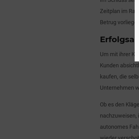
Zeitplan im Ra
Betrug vorliege
Erfolgsau
Um mit ihrer Kl
Kunden absichtli
kaufen, die sel
Unternehmen wu
Ob es den Kläge
nachzuweisen, i
autonomes Fahr
wieder verscho