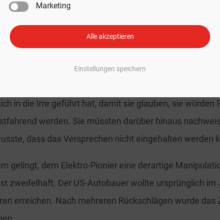
Marketing
um stand, der als Versprechen ausgegeben wurde und so 
n kann.
Alle akzeptieren
ssichten der Kläger?
Einstellungen speichern
age Erfolg zu haben, müssten die Kläger beweisen, dass T
ch in die Irre geführt hat, damit sie glauben, sie würden
bstfahrend werden. Sie müssten darüber hinaus nachwei
sste, dass das Versprechen nicht eingehalten werden 
rn gelingt, dem Elektro-Pionier eine derartige Manipulati
st zweifelhaft. Der US-Autobauer wollte ursprünglich im
en erreichen. Nach mehreren Rückschlägen wurde das 
ben.