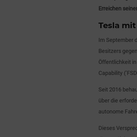
Erreichen seiner
Tesla mi
Im September di
Besitzers gegen
Öffentlichkeit i
Capability (’FSD
Seit 2016 behau
über die erford
autonome Fahre
Dieses Versprec