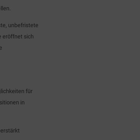
llen.
te, unbefristete
eröffnet sich
e
ichkeiten für
itionen in
erstärkt