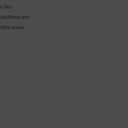
UV des
apazitäten am
räfte sowie