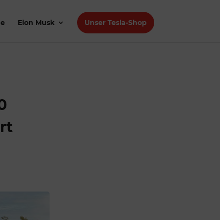
de
Elon Musk
Unser Tesla-Shop
0
rt