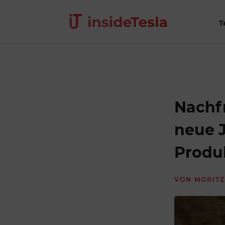
T
Nachfr
neue J
Produ
VON
MORITZ