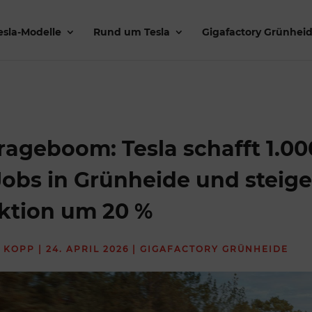
esla-Modelle
Rund um Tesla
Gigafactory Grünhei
ageboom: Tesla schafft 1.00
obs in Grünheide und steige
ktion um 20 %
 KOPP
|
24. APRIL 2026
|
GIGAFACTORY GRÜNHEIDE