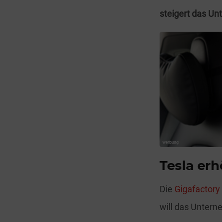
steigert das Un
Tesla er
Die
Gigafactory
will das Unter