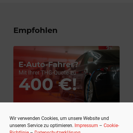
Empfohlen
Wir verwenden Cookies, um unsere Website und
THG-Quote verkaufen: Als E-Auto-
unseren Service zu optimieren.
Impressum
–
Cookie-
Fahrer schnell und einfach 400
Richtlinie
–
Datenschutzerklärung