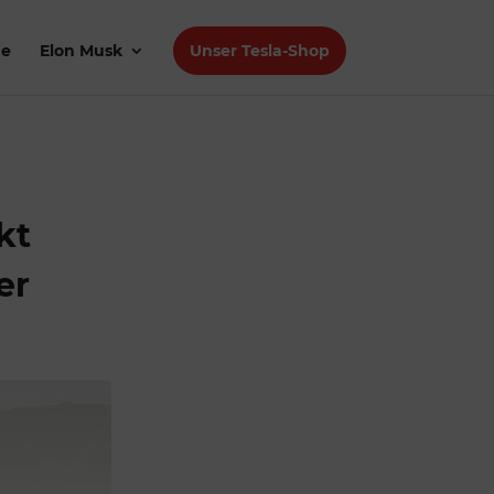
de
Elon Musk
Unser Tesla-Shop
kt
er