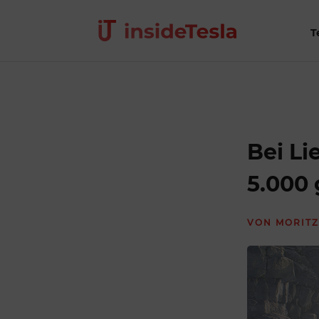
T
Bei Li
5.000 
VON
MORITZ