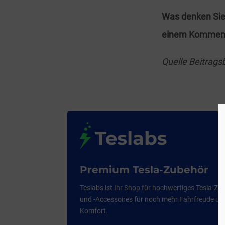
Was denken Sie 
einem Komment
Quelle Beitrags
Premium Tesla-Zubehör
Teslabs ist Ihr Shop für hochwertiges Tesla-Zu
und -Accessoires für noch mehr Fahrfreude un
Komfort.