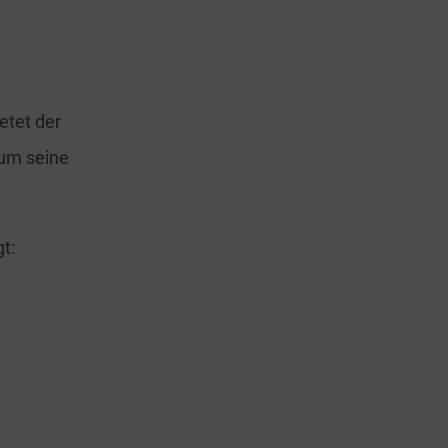
etet der
 um seine
t: