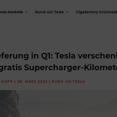
esla-Modelle
Rund um Tesla
Gigafactory Grünhei
eferung in Q1: Tesla verschen
gratis Supercharger-Kilomet
 KOPP
|
28. MÄRZ 2023
|
RUND UM TESLA