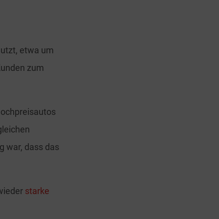
nutzt, etwa um
 Kunden zum
Hochpreisautos
gleichen
g war, dass das
 wieder
starke