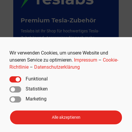
Premium Tesla-Zubehör
Teslabs ist Ihr Shop für hochwertiges Tesla-
Zubehör und -Accessoires für noch mehr
Fahrfreude und Komfort.
Wir verwenden Cookies, um unsere Website und
Weil es mehr als nur ein Auto ist.
unseren Service zu optimieren.
Impressum
–
Cookie-
Richtlinie
–
Datenschutzerklärung
JETZT SHOPPEN
Funktional
Werbung
Statistiken
Marketing
Alle akzeptieren