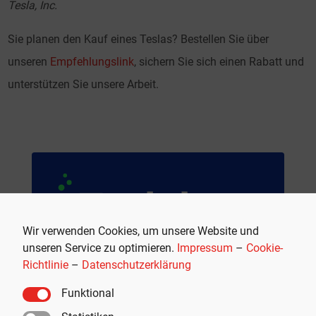
Tesla, Inc.
Sie planen den Kauf eines Teslas? Bestellen Sie über
unseren
Empfehlungslink
, sichern Sie sich einen Rabatt und
unterstützen Sie unsere Arbeit.
Wir verwenden Cookies, um unsere Website und
unseren Service zu optimieren.
Impressum
–
Cookie-
Premium Tesla-Zubehör
Richtlinie
–
Datenschutzerklärung
Teslabs ist Ihr Shop für hochwertiges Tesla-
Funktional
Zubehör und -Accessoires für noch mehr
Fahrfreude und Komfort.