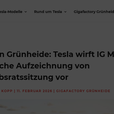
esla-Modelle
Rund um Tesla
Gigafactory Grünhei
in Grünheide: Tesla wirft IG M
iche Aufzeichnung von
bsratssitzung vor
 KOPP
|
11. FEBRUAR 2026
|
GIGAFACTORY GRÜNHEIDE