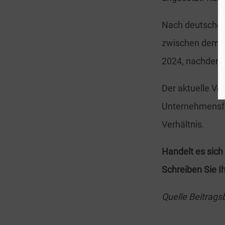
Nach deutschem 
zwischen dem 1.
2024, nachdem 
Der aktuelle Vo
Unternehmensfü
Verhältnis.
Handelt es sic
Schreiben Sie I
Quelle Beitrags