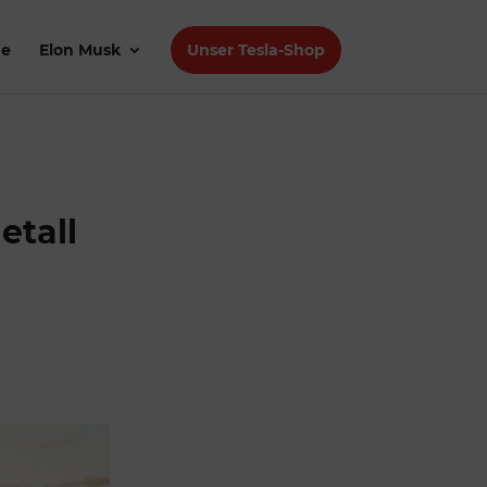
de
Elon Musk
Unser Tesla-Shop
etall