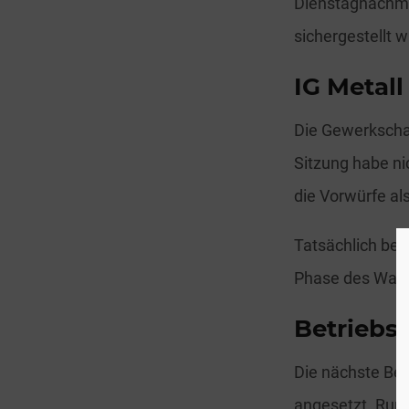
Dienstagnachmi
sichergestellt 
IG Metall
Die Gewerkschaf
Sitzung habe ni
die Vorwürfe al
Tatsächlich beg
Phase des Wahl
Betriebsr
Die nächste Bet
angesetzt. Rund