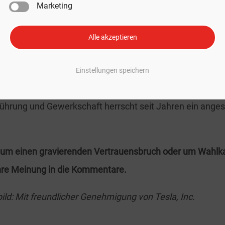
Marketing
Arbeitsrecht finden reguläre Betriebsratswahlen alle vi
Alle akzeptieren
 März und dem 31. Mai statt. Die letzte Wahl am Standor
die Belegschaft deutlich gewachsen war.
Einstellungen speichern
rfall könnte die Stimmung im Werk zusätzlich anheizen.
hrung und Gewerkschaft herrscht seit Jahren ein ange
h um einen gravierenden Vertrauensbruch oder um Wahl
hre Meinung in die Kommentare.
bild: Mit freundlicher Genehmigung von Tesla, Inc.