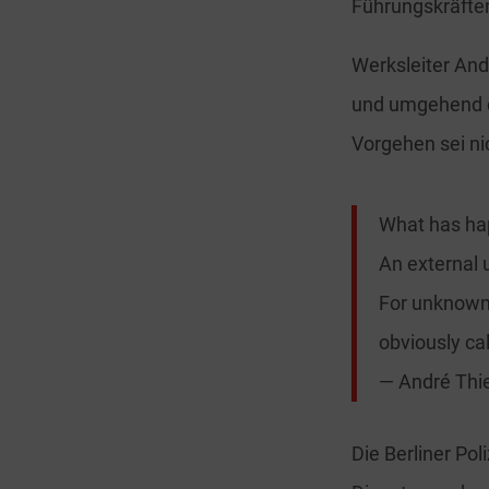
Führungskräfte
Werksleiter And
und umgehend di
Vorgehen sei ni
What has hap
An external 
For unknown 
obviously cal
— André Thi
Die Berliner Po