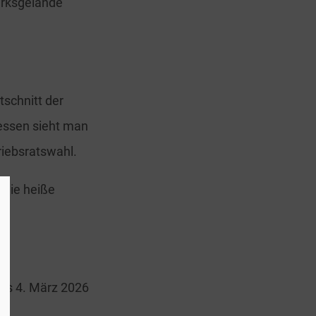
erksgelände
schnitt der
dessen sieht man
riebsratswahl.
 die heiße
 bis 4. März 2026