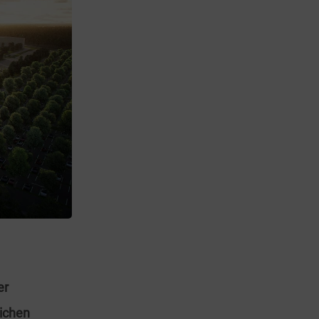
er
lichen