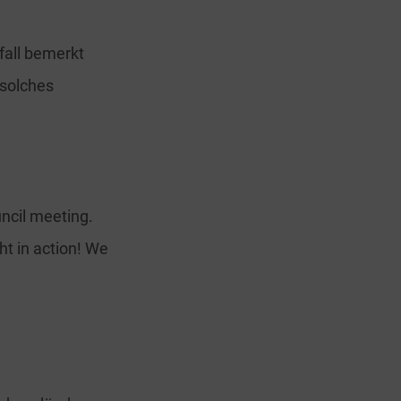
fall bemerkt
 solches
ncil meeting.
t in action! We