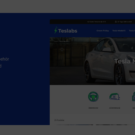
behör
d