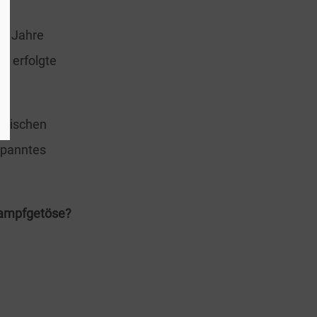
er Jahre
t erfolgte
 Zwischen
spanntes
kampfgetöse?