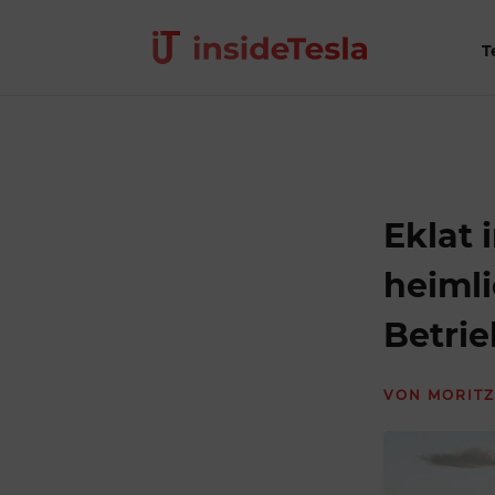
T
Eklat 
heiml
Betrie
VON
MORITZ