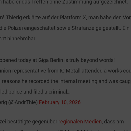
n habe er das Treffen ohne Zustimmung aufgezeichnet.
ré Thierig erklärte auf der Plattform X, man habe den Vor
e Polizei eingeschaltet sowie Strafanzeige gestellt. Ein
cht hinnehmbar:
pened today at Giga Berlin is truly beyond words!
union representative from IG Metall attended a works cou
reasons he recorded the internal meeting and was caugh
led police and filed a criminal…
erig (@AndrThie)
February 10, 2026
lizei bestätigte gegenüber
regionalen Medien
, dass am