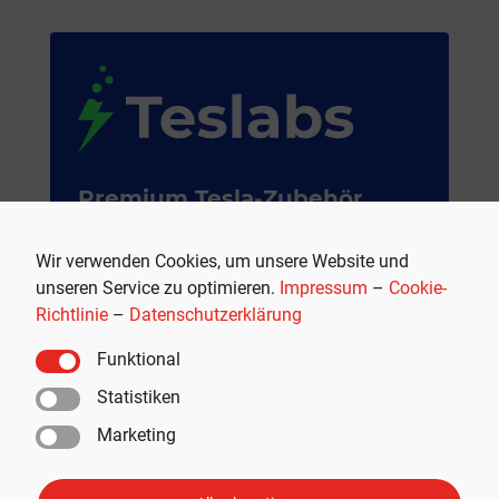
Premium Tesla-Zubehör
Teslabs ist Ihr Shop für hochwertiges Tesla-
Wir verwenden Cookies, um unsere Website und
Zubehör und -Accessoires für noch mehr
unseren Service zu optimieren.
Impressum
–
Cookie-
Fahrfreude und Komfort.
Richtlinie
–
Datenschutzerklärung
Weil es mehr als nur ein Auto ist.
Funktional
JETZT SHOPPEN
Statistiken
Marketing
Werbung