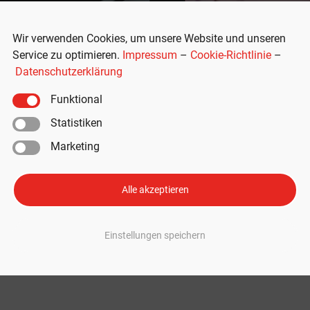
Wir verwenden Cookies, um unsere Website und unseren
Service zu optimieren.
Impressum
–
Cookie-Richtlinie
–
Datenschutzerklärung
Funktional
Statistiken
Marketing
ilot-Testfahrern – auch in Europa
Alle akzeptieren
opilot- und Full-Self-Driving-Funktionen testen? Dann haben Sie vielleich
stfahrern für selbstfahrende Autos auf der ganzen Welt. Diese brauchen k
Einstellungen speichern