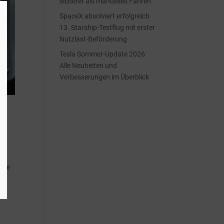
sicherer als manuelles Fahren
SpaceX absolviert erfolgreich
13. Starship-Testflug mit erster
Nutzlast-Beförderung
Tesla Sommer-Update 2026:
Alle Neuheiten und
Verbesserungen im Überblick
t
eine