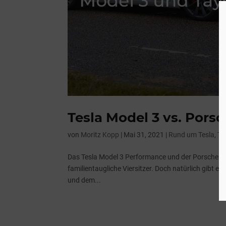
Tesla Model 3 vs. Por
von
Moritz Kopp
|
Mai 31, 2021
|
Rund um Tesla
,
Te
Das Tesla Model 3 Performance und der Porsche Tay
familientaugliche Viersitzer. Doch natürlich gibt 
und dem...