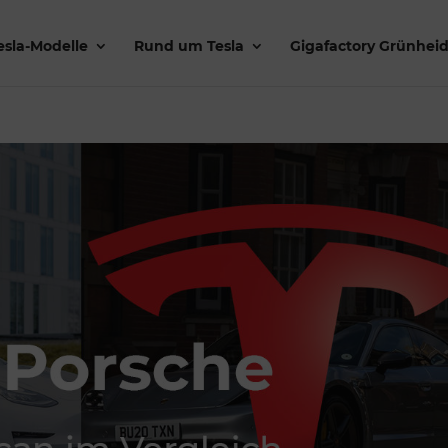
esla-Modelle
Rund um Tesla
Gigafactory Grünhei