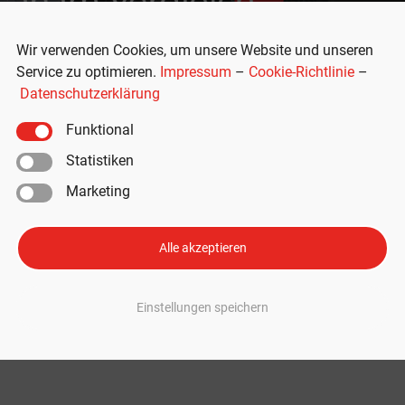
Wir verwenden Cookies, um unsere Website und unseren
Service zu optimieren.
Impressum
–
Cookie-Richtlinie
–
Datenschutzerklärung
Funktional
Statistiken
Marketing
sche Taycan: Wer macht das Renn
sla-Konkurrenz
Alle akzeptieren
can Turbo haben viel gemeinsam – beide vollelektrisch, beide schnell, b
es auch einige Unterschiede zwischen dem Traditionshersteller aus Deutsch
Einstellungen speichern