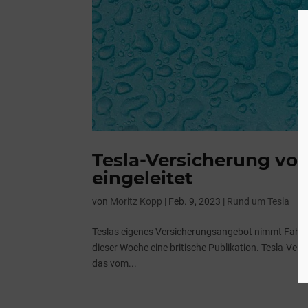
Tesla-Versicherung vor 
eingeleitet
von
Moritz Kopp
|
Feb. 9, 2023
|
Rund um Tesla
Teslas eigenes Versicherungsangebot nimmt Fahrt a
dieser Woche eine britische Publikation. Tesla-Ver
das vom...