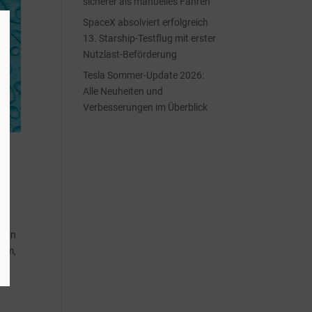
sicherer als manuelles Fahren
SpaceX absolviert erfolgreich
13. Starship-Testflug mit erster
Nutzlast-Beförderung
Tesla Sommer-Update 2026:
Alle Neuheiten und
Verbesserungen im Überblick
b in
amm,