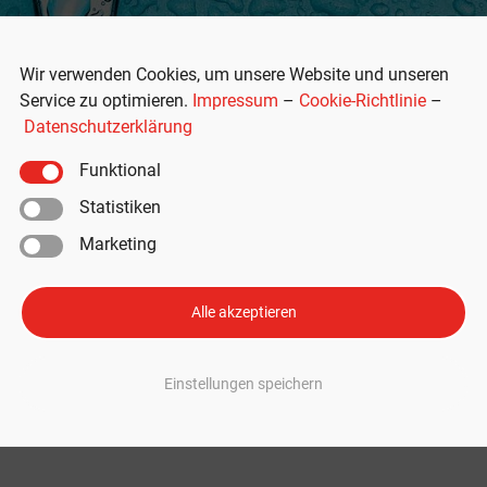
Wir verwenden Cookies, um unsere Website und unseren
Service zu optimieren.
Impressum
–
Cookie-Richtlinie
–
Datenschutzerklärung
Funktional
Statistiken
Marketing
Start in Europa? Erste Schritte
Alle akzeptieren
uf – und könnte bald auch in Europa erhältlich sein. Hinweise darauf ga
Einstellungen speichern
sicherung: Das ist der Stand „Tesla Insurance“ ist ein Versicherungsprogr