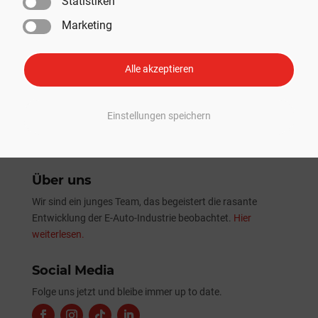
Statistiken
SpaceX absolviert erfolgreich 13. Starship-Testflug mit
Marketing
erster Nutzlast-Beförderung
Tesla Sommer-Update 2026: Alle Neuheiten und
Verbesserungen im Überblick
Alle akzeptieren
Einstellungen speichern
Über uns
Wir sind ein junges Team, das begeistert die rasante
Entwicklung der E-Auto-Industrie beobachtet.
Hier
weiterlesen.
Social Media
Folge uns jetzt und bleibe immer up to date.